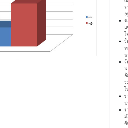
ท
อย
ข
เ
โ
ว
พ
น
ว
น
อ
ว
โ
ร
ป
ร
ม
ศ