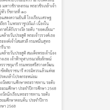
ร มหาวชิราลงกรณ พระวชิรเกล้าเจ้า
ู่หัว รัชกาลที่ ๑๐
อแสดงความยินดี โรงเรียนเศรษฐ
สถียร ในพระราชูปถัมภ์ เนื่องใน
อกาสได้รับรางวัล ระดับ “ยอดเยี่ยม”
ันคล้ายวันประสูติ พระเจ้าวรวงศ์เธอ
ระองค์เจ้าโสมสวลี กรมหมื่นสุทธ
ารีนาถ
ันคล้ายวันประสูติ สมเด็จพระเจ้าน้อง
างเธอ เจ้าฟ้าจุฬาภรณวลัยลักษณ์
ัครราชกุมารี กรมพระศรีสวางควัฒน
รขัตติยราชนารี ควรมิควรแล้วแต่จะ
ปรดเกล้าโปรดกระหม่อม
างวัลสถานศึกษาพระราชทาน ระดับ
ระถมศึกษา ประจำปีการศึกษา 2568
างวัลนักเรียนพระราชทาน ระดับ
ัธยมศึกษาตอนต้น ประจำปีการ
ึกษา 2568