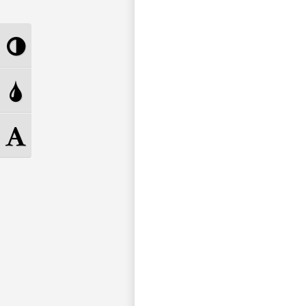
Toggle
High
Toggle
Contrast
Grayscale
Toggle
Font
size