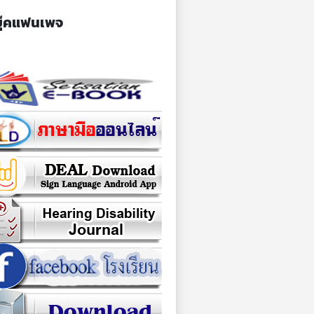
ุ๊คแฟนเพจ