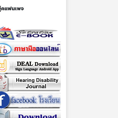
ุ๊คแฟนเพจ