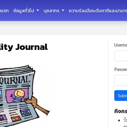
้าแรก
ข้อมูลทั่วไป
บุคลากร
ความร่วมมือระดับชาติและนานา
lity Journal
Usern
Passw
Sub
กิจก
ว
ส