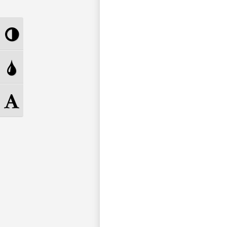
Toggle
High
Toggle
Contrast
Grayscale
Toggle
Font
size