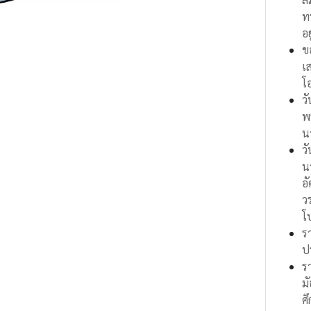
ท
อย
ข
เ
โ
ว
พ
น
ว
น
อ
ว
โ
ร
ป
ร
ม
ศ