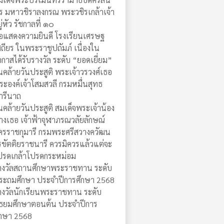
ร มหาวชิราลงกรณ พระวชิรเกล้าเจ้า
ู่หัว รัชกาลที่ ๑๐
อแสดงความยินดี โรงเรียนเศรษฐ
สถียร ในพระราชูปถัมภ์ เนื่องใน
อกาสได้รับรางวัล ระดับ “ยอดเยี่ยม”
ันคล้ายวันประสูติ พระเจ้าวรวงศ์เธอ
ระองค์เจ้าโสมสวลี กรมหมื่นสุทธ
ารีนาถ
ันคล้ายวันประสูติ สมเด็จพระเจ้าน้อง
างเธอ เจ้าฟ้าจุฬาภรณวลัยลักษณ์
ัครราชกุมารี กรมพระศรีสวางควัฒน
รขัตติยราชนารี ควรมิควรแล้วแต่จะ
ปรดเกล้าโปรดกระหม่อม
างวัลสถานศึกษาพระราชทาน ระดับ
ระถมศึกษา ประจำปีการศึกษา 2568
างวัลนักเรียนพระราชทาน ระดับ
ัธยมศึกษาตอนต้น ประจำปีการ
ึกษา 2568