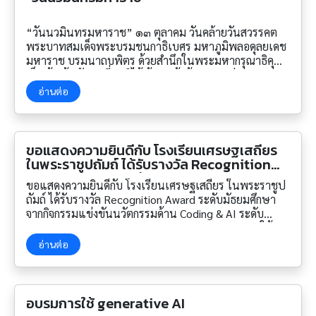
“วันนวมินทรมหาราช” ๑๓ ตุลาคม วันคล้ายวันสวรรคต
พระบาทสมเด็จพระบรมชนกาธิเบศร มหาภูมิพลอดุลยเดช
มหาราช บรมนาถบพิตร ด้วยสำนึกในพระมหากรุณาธิคุณ
เป็นล้นพ้นอันหาที่สุดมิได้ ด้วยเกล้าด้วยกระหม่อม ขอเดชะ
ข้าพระพุทธเจ้าคณะผู้บริหาร ครู และนักเรียน โรงเรียน
อ่านต่อ
เศรษฐเสถียร ในพระราชูปถัมภ์
ขอแสดงความยินดีกับ โรงเรียนเศรษฐเสถียร
ในพระราชูปถัมถ์ ได้รับรางวัล Recognition
Award ระดับมัธยมศึกษา
ขอแสดงความยินดีกับ โรงเรียนเศรษฐเสถียร ในพระราชูป
ถัมถ์ ได้รับรางวัล Recognition Award ระดับมัธยมศึกษา
จากกิจกรรมแข่งขันนวัตกรรมด้าน Coding & AI ระดับ
ประเทศ ‘National Coding & AI Competition’ ภายใต้
โครงการ Coding Thailand 2025: AI-Driven Future โดย
อ่านต่อ
ได้ส่งสิ่งประดิษฐ์ “ระบบเตือนเสียงไซเรนสำหรับผู้ที่มีความ
บกพร่องทางการได้ยินขณะขับรถด้วย AI “ นางสาวอแมน
ด้า วงศ์สรณะ นักเรียนชั้นมัธยมศึดษาปีที่ 6 นางสาวกวิตา
สุดแสงจันทร์ นักเรียนชั้นมัธยมศึดษาปีที่ 6 นางสาวชญา
อบรมการใช้ generative AI
นันท์ รัศมีโสภณ นักเรียนชั้นมัธยมศึดษาปีที่ 3 ครูที่ปรึกษา