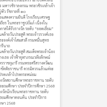
ร มหาวชิราลงกรณ พระวชิรเกล้าเจ้า
ู่หัว รัชกาลที่ ๑๐
อแสดงความยินดี โรงเรียนเศรษฐ
สถียร ในพระราชูปถัมภ์ เนื่องใน
อกาสได้รับรางวัล ระดับ “ยอดเยี่ยม”
ันคล้ายวันประสูติ พระเจ้าวรวงศ์เธอ
ระองค์เจ้าโสมสวลี กรมหมื่นสุทธ
ารีนาถ
ันคล้ายวันประสูติ สมเด็จพระเจ้าน้อง
างเธอ เจ้าฟ้าจุฬาภรณวลัยลักษณ์
ัครราชกุมารี กรมพระศรีสวางควัฒน
รขัตติยราชนารี ควรมิควรแล้วแต่จะ
ปรดเกล้าโปรดกระหม่อม
างวัลสถานศึกษาพระราชทาน ระดับ
ระถมศึกษา ประจำปีการศึกษา 2568
างวัลนักเรียนพระราชทาน ระดับ
ัธยมศึกษาตอนต้น ประจำปีการ
ึกษา 2568