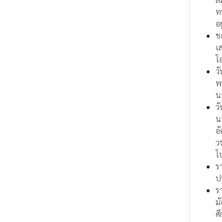
ท
อย
ข
เ
โ
ว
พ
น
ว
น
อ
ว
โ
ร
ป
ร
ม
ศ