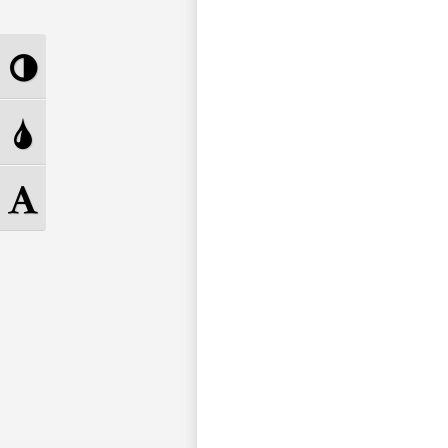
Toggle
High
Toggle
Contrast
Grayscale
Toggle
Font
size