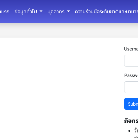
้าแรก
ข้อมูลทั่วไป
บุคลากร
ความร่วมมือระดับชาติและนานา
Usern
Passw
Sub
กิจก
ว
ส