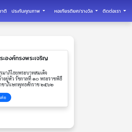
ชาติ
ประกันคุณภาพ
หอเกียรติยศ/รางวัล
ติดต่อเรา
ระองค์ทรงพระเจริญ
รมาภิไธยพระบาทสมเด็จ
้าอยู่หัว รัชกาลที่ ๑๐ พระราชพิธี
าชาภิเษกพุทธศักราช ๒๕๖๒
นต่อ