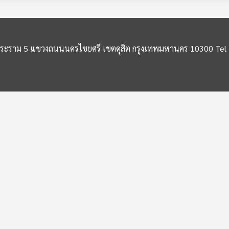
ระราม 5 แขวงถนนนครไชยศรี เขตดุสิต กรุงเทพมหานคร 10300 Tel :