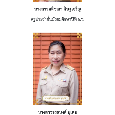
นางสาวศศิชณา ดิษฐเจริญ
ครูประจำชั้นมัธยมศึกษาปีที่ 5/1
นางสาวอรอนงค์ นุเสน