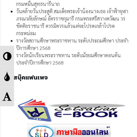
กรมหมื่นสุทธนารีนาถ
วันคล้ายวันประสูติ สมเด็จพระเจ้าน้องนางเธอ เจ้าฟ้าจุฬา
ภรณวลัยลักษณ์ อัครราชกุมารี กรมพระศรีสวางควัฒน วร
ขัตติยราชนารี ควรมิควรแล้วแต่จะโปรดเกล้าโปรด
กระหม่อม
รางวัลสถานศึกษาพระราชทาน ระดับประถมศึกษา ประจำ
ปีการศึกษา 2568
Toggle
รางวัลนักเรียนพระราชทาน ระดับมัธยมศึกษาตอนต้น
ประจำปีการศึกษา 2568
High
Toggle
เฟสบุ๊คแฟนเพจ
Contrast
Grayscale
Toggle
Font
size